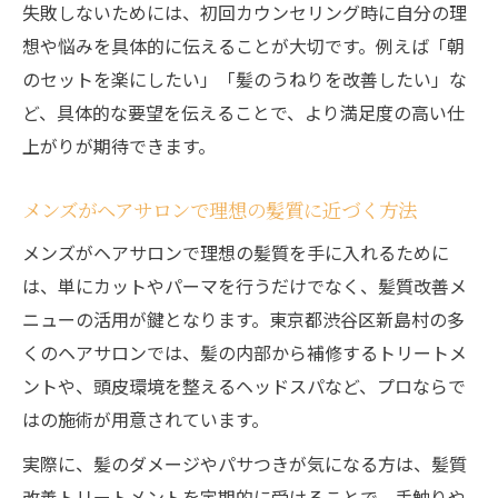
失敗しないためには、初回カウンセリング時に自分の理
る
想や悩みを具体的に伝えることが大切です。例えば「朝
メンズ必見の芸能人級仕上がりヘアサロン
のセットを楽にしたい」「髪のうねりを改善したい」な
話題のヘアサロンでトレンドを先取りしよ
ど、具体的な要望を伝えることで、より満足度の高い仕
う
上がりが期待できます。
憧れの髪型はヘアサロンで再現できる理由
メンズがヘアサロンで理想の髪質に近づく方法
芸能人のヘアスタイルもヘアサロンで叶う
日常ケアも考えた髪型選びのポイントを解説
メンズがヘアサロンで理想の髪質を手に入れるために
は、単にカットやパーマを行うだけでなく、髪質改善メ
ヘアサロンで提案する日常ケア重視の髪型
ニューの活用が鍵となります。東京都渋谷区新島村の多
毎日が楽になるヘアサロンの髪型提案術
くのヘアサロンでは、髪の内部から補修するトリートメ
忙しいメンズにも最適なヘアサロンの髪型
ントや、頭皮環境を整えるヘッドスパなど、プロならで
髪質改善を活かすヘアサロンのケアアドバ
はの施術が用意されています。
イス
実際に、髪のダメージやパサつきが気になる方は、髪質
扱いやすさ重視の髪型はヘアサロンで決ま
改善トリートメントを定期的に受けることで、手触りや