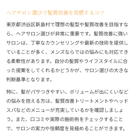
新しい自分へ導くヘアサロンの選び方
メンズが変身できる注目のヘアサロン特集
ヘアサロン選びで髪質改善を実感するコツ
印象チェンジを叶えるヘアサロンの魅力
東京都渋谷区新島村で理想の髪型や髪質改善を目指すな
メンズ支持が高いヘアサロンの特徴とは
ら、ヘアサロン選びが非常に重要です。髪質改善に強い
サロンは、丁寧なカウンセリングや最新の技術を提供し
人気ヘアサロンで清潔感ある印象を獲得
ていることが多く、メンズならではの悩みにも対応でき
似合わせカットで理想の自分を見つける方法
る柔軟性があります。自分の髪質やライフスタイルに合
ヘアサロンで叶う似合わせカットのコツ
った提案をしてくれるかどうかが、サロン選びの大きな
自分に似合う髪型をヘアサロンで提案
判断基準となります。
似合わせを極めたメンズヘアサロン技術
特に、髪がパサつきやすい、ボリュームが出にくいなど
カウンセリング重視のヘアサロン活用術
の悩みを抱える方は、髪質改善トリートメントやヘッド
骨格や髪質を活かすカットができるヘアサ
スパなどのメニューが充実しているかを確認しましょ
ロン
う。また、口コミや実際の施術例をチェックすること
芸能人級スタイルはヘアサロンで実現できる
で、サロンの実力や信頼度を見極めることができます。
ヘアサロンで芸能人風スタイルを手に入れ