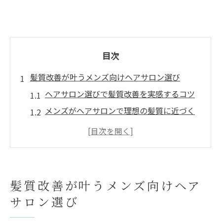
目次
髪質改善が叶うメンズ向けヘアサロン選び
ヘアサロン選びで髪質改善を実感するコツ
メンズがヘアサロンで理想の髪質に近づく
方法
髪質改善に強いヘアサロンの見極め方とは
流行重視よりヘアサロンの技術力を重視し
よう
髪質改善が叶うメンズ向けヘア
メンズの悩みを解消するヘアサロン活用術
サロン選び
印象を一新したいなら注目のヘアサロンへ