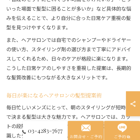
いった場面で髪型に困ることが多いか」など具体的な悩
みを伝えることで、より自分に合った日常ケア重視の髪
型を見つけやすくなります。
また、ヘアサロンでは自宅でのシャンプーやドライヤー
の使い方、スタイリング剤の選び方まで丁寧にアドバイ
スしてくれるため、日々のケアが格段に楽になります。
こうした日常ケアのしやすさを重視した提案は、長期的
な髪質改善にもつながる大きなメリットです。
毎日が楽になるヘアサロンの髪型提案術
毎日忙しいメンズにとって、朝のスタイリングが短時間
で決まる髪型は大きな魅力です。ヘアサロンでは、カッ
トの段階から「まとまりやすさ」や「崩れにくさ」を意
03-4283-7677
識したデザインを提案しています。例えば、髪の生え癖
お問合せ・ご予約
ご予約