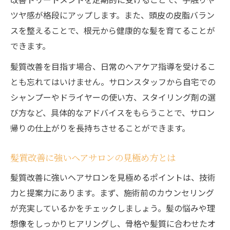
る
ツヤ感が格段にアップします。また、頭皮の皮脂バラン
再現性の高いヘアサロン活用術を徹底紹介
スを整えることで、根元から健康的な髪を育てることが
ヘアサロンで再現性の高いスタイルを作る
できます。
秘訣
髪質改善を目指す場合、日常のヘアケア指導を受けるこ
メンズが日常で再現しやすいヘアサロン提
とも忘れてはいけません。サロンスタッフから自宅での
案
シャンプーやドライヤーの使い方、スタイリング剤の選
毎朝が楽しくなるヘアサロンのセット術と
び方など、具体的なアドバイスをもらうことで、サロン
は
帰りの仕上がりを長持ちさせることができます。
再現性に優れたヘアサロンの施術ポイント
自宅でも簡単に決まるヘアサロンのアドバ
髪質改善に強いヘアサロンの見極め方とは
イス
髪質改善に強いヘアサロンを見極めるポイントは、技術
力と提案力にあります。まず、施術前のカウンセリング
が充実しているかをチェックしましょう。髪の悩みや理
想像をしっかりヒアリングし、骨格や髪質に合わせたオ