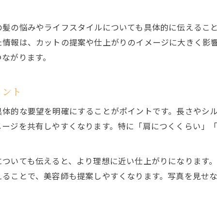
ヘアサロンで髪型が未定でも安心な伝え方
の髪の悩みやライフスタイルについても具体的に伝えるこ
美容院で髪型が決まらない時の相談方法
た情報は、カットの提案や仕上がりのイメージに大きく影
ヘアサロンで迷った時に役立つオーダー術
つながります。
髪型未定でも安心できる美容室カウンセリング
ヘアサロンで納得の提案を引き出すコツ
イント
写真を使ったヘアサロンオーダー術で迷い知らず
具体的な要望を明確にすることがポイントです。長さやシ
ヘアサロンで写真を使い理想を伝える方法
メージを共有しやすくなります。特に「肩につくくらい」
美容室オーダー写真活用で失敗を防ぐコツ
写真提示でヘアサロンとのイメージ共有術
についても伝えると、より理想に近い仕上がりになります
悩んだ時の写真オーダーのサロン活用ポイント
えることで、美容師も提案しやすくなります。写真を見せ
ヘアサロンで写真を効果的に使う頼み方
メンズ向けヘアサロンで納得カットを実現する方法
メンズにおすすめのヘアサロンオーダー法