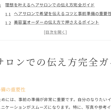
理想を叶えるヘアサロンでの伝え方完全ガイド
ヘアサロンで希望を伝えるコツと事前準備の重要
美容室オーダーの伝え方で押さえるポイント
なりたい髪型をヘアサロンで的確に伝える方法
美容院でのカウンセリングを活かす伝え方の工夫
ヘアサロンで失敗しないための頼み方の秘訣
ヘアサロンを活用したオーダーカット成功の秘訣とは
サロンでの伝え方完全ガ
ヘアサロンで理想の髪型を実現する秘訣
美容室オーダー成功に導くカウンセリング術
ヘアサロンで満足度が上がる頼み方の工夫
準備の重要性
美容院オーダーカットで失敗を防ぐポイント
ためには、事前の準備が非常に重要です。自分のなりたい
髪型の相談をヘアサロンで成功させる方法
ュニケーションがスムーズになります。特に、写真や参考
髪型が決まってない時の頼み方を徹底解説