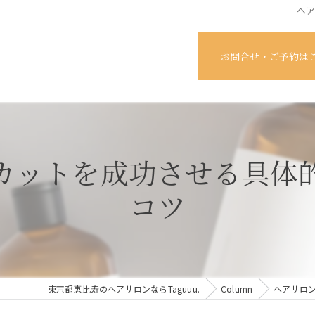
ヘ
お問合せ・ご予約は
カットを成功させる具体
コツ
東京都恵比寿のヘアサロンならTaguuu.
Column
ヘアサロ