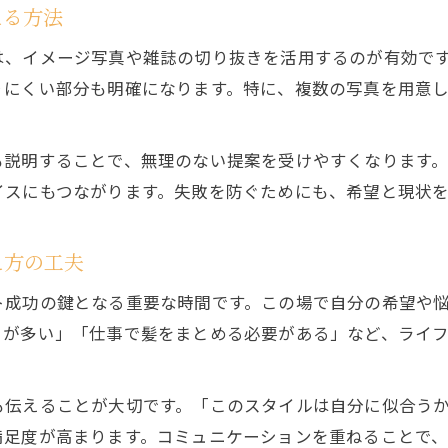
える方法
メンズヘアスタイルを叶える頼み方のコツ
は、イメージ写真や雑誌の切り抜きを活用するのが有効で
ヘアサロンでメンズカットを成功させる工夫
りにくい部分も明確になります。特に、複数の写真を用意
美容室でメンズが満足するオーダー事例紹介
ヘアサロンでメンズらしさを表現する伝え方
も説明することで、無理のない提案を受けやすくなります
初めてでも安心なヘアサロンオーダーのポイント集
イスにもつながります。失敗を防ぐためにも、希望と現状
ヘアサロン初心者が安心できる頼み方の基本
初めての美容室で伝えやすいオーダー術
え方の工夫
初回でも満足するヘアサロンカウンセリング法
ト成功の鍵となる重要な時間です。この場で自分の希望や
不安を解消するヘアサロンオーダーのコツ
とが多い」「仕事で髪をまとめる必要がある」など、ライ
ヘアサロンで納得できる初回オーダーの工夫
も伝えることが大切です。「このスタイルは自分に似合う
満足度が高まります。コミュニケーションを重ねることで