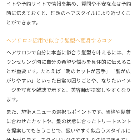
方法
イトや予約サイトで情報を集め、質問や不安な点は予約
時に伝えておくと、理想のヘアスタイルにより近づくこ
ヘアサロン選択で理想の自分を叶えるポイ
とができます。
ント
ヘアサロン利用方法を踏まえた選び方の工
ヘアサロン活用で似合う髪型へ変身するコツ
夫
ヘアサロンで自分に本当に似合う髪型を叶えるには、カ
美容師との信頼関係を深める伝え方
ウンセリング時に自分の希望や悩みを具体的に伝えるこ
ヘアサロンで希望を伝えるコツと信頼構築
とが重要です。たとえば「朝のセットが苦手」「髪が広
法
がりやすい」といった日常の困りごとや、なりたいイメ
ヘアサロン活用で美容師と理想を共有する
ージを写真や雑誌で示すと、美容師が提案しやすくなり
方法
ます。
美容師に悩みを上手く伝えるヘアサロン利
また、施術メニューの選択もポイントです。骨格や髪質
用術
に合わせたカットや、髪の状態に合ったトリートメント
ヘアサロンで信頼されるコミュニケーショ
を提案してもらうことで、扱いやすく似合うスタイルに
ンの秘訣
仕上がります。スタイリングの方法もその場で教えても