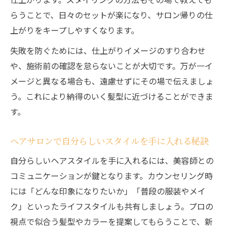
ヘアサロンでの会話が仕上がりを左右する
らうことで、日々のセットが楽になり、サロン帰りの仕
理由
上がりをキープしやすくなります。
仕上がり満足度を上げる事前準備とは
失敗を防ぐためには、仕上がりイメージのすり合わせ
ヘアサロン利用前の髪型準備で満足度アッ
や、施術前の確認を怠らないことが大切です。万が一イ
プ
メージと異なる場合も、遠慮せずにその場で伝えましょ
ヘアサロン予約前にしておくべき事前準備
う。これにより納得のいく髪型に近づけることができま
集
す。
理想の髪型に近づくためのヘアサロン準備
術
ヘアサロンで自分らしいスタイルを手に入れる秘訣
ヘアサロンで失敗しないための事前イメー
自分らしいヘアスタイルを手に入れるには、美容師との
ジ整理
コミュニケーションが鍵となります。カウンセリング時
ヘアサロン活用時の髪と心の準備ポイント
には「どんな印象になりたいか」「普段の服装やメイ
なりたい髪型を実現するカウンセリング術
ク」といったライフスタイルも共有しましょう。プロの
視点で似合う髪型やカラーを提案してもらうことで、新
ヘアサロンで理想を叶えるカウンセリング