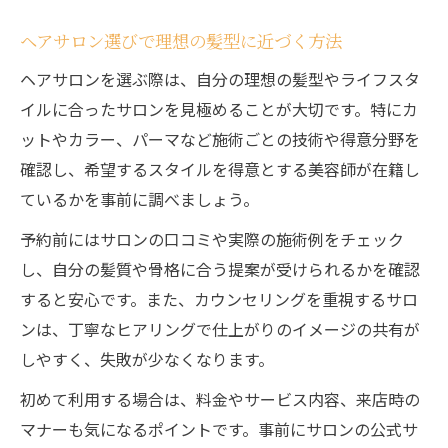
初めてでも安心なヘアサロン利用の流れ
ヘアサロン選びで理想の髪型に近づく方法
ヘアサロン初利用でも安心のステップ解説
ヘアサロンを選ぶ際は、自分の理想の髪型やライフスタ
ヘアサロン初心者が知るべき利用方法の流
イルに合ったサロンを見極めることが大切です。特にカ
れ
ットやカラー、パーマなど施術ごとの技術や得意分野を
ヘアサロンの予約から来店までのポイント
確認し、希望するスタイルを得意とする美容師が在籍し
初めてのヘアサロン体験で気を付けること
ているかを事前に調べましょう。
ヘアサロン利用時のマナーとおすすめ行動
予約前にはサロンの口コミや実際の施術例をチェック
自分らしさを引き出すヘアサロン選びのコツ
し、自分の髪質や骨格に合う提案が受けられるかを確認
すると安心です。また、カウンセリングを重視するサロ
ヘアサロン選びで自分らしい髪型を実現す
ンは、丁寧なヒアリングで仕上がりのイメージの共有が
るコツ
しやすく、失敗が少なくなります。
自分に合ったヘアサロンの見極め方と活用
法
初めて利用する場合は、料金やサービス内容、来店時の
口コミ活用で失敗しないヘアサロン選びの
マナーも気になるポイントです。事前にサロンの公式サ