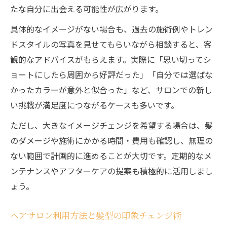
たな自分に出会える可能性が広がります。
活用術
ヘアサロンカウンセリングで伝えるべきポ
具体的なイメージがない場合も、過去の施術例やトレン
イント
ドスタイルの写真を見せてもらいながら相談すると、客
カウンセリングで仕上がりが変わるヘアサ
観的なアドバイスがもらえます。実際に「思い切ってシ
ロン利用方法
ョートにしたら周囲から好評だった」「自分では選ばな
かったカラーが意外と似合った」など、サロンでの新し
ヘアサロン利用時に役立つ具体的な相談の
い挑戦が満足度につながるケースも多いです。
コツ
なりたい髪型を叶えるヘアサロンでの伝え
ただし、大きなイメージチェンジを希望する場合は、髪
方
のダメージや施術にかかる時間・費用も確認し、無理の
ない範囲で計画的に進めることが大切です。定期的なメ
ンテナンスやアフターケアの提案も積極的に活用しまし
ょう。
ヘアサロン利用方法と髪型の印象チェンジ術