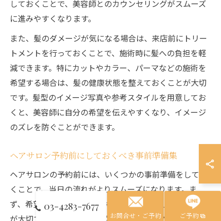
しておくことで、美容師とのカウンセリングがスムーズ
に進みやすくなります。
また、髪のダメージが気になる場合は、来店前にトリー
トメントを行っておくことで、施術時に髪への負担を軽
減できます。特にカットやカラー、パーマなどの施術を
希望する場合は、髪の健康状態を整えておくことが大切
です。髪型のイメージ写真や参考スタイルを用意してお
くと、美容師に自分の希望を伝えやすくなり、イメージ
のズレを防ぐことができます。
ヘアサロン予約前にしておくべき事前準備集
ヘアサロンの予約前には、いくつかの事前準備をしてお
くことで、当日の流れがよりスムーズになります。ま
ず、希望するメニューや施術内容を明確にしておくこと
03-4283-7677
お問合せ・ご予約
ご予約
が大切です。カットだけでなく、カラーやパーマ、トリ