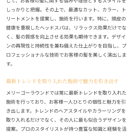
じて、お客様の髪に関する悩みや理想とするスタイルを
一人ひとりのニーズを深く理解するために
しっかりと把握。その上で、最適なカット、カラー、ト
お客様の希望を叶えるための相談会
リートメントを提案し、施術を行います。特に、頭皮の
コミュニケーションを重視したカウンセリ
健康を重視したヘッドスパは、リラックス効果だけでな
ングスタイル
く、髪の質感を向上させる効果も期待できます。デザイ
ンの再現性と持続性を兼ね備えた仕上がりを目指し、プ
多彩なメニューを持つヘアサロンメリーゴーラ
ロフェッショナルな技術でお客様の髪を美しく演出しま
ウンド
す。
常に進化するサロンメニューのラインナッ
プ
最新トレンドを取り入れた施術で魅力を引き出す
トレンドに敏感なメニューの開発と展開
メリーゴーラウンドでは常に最新トレンドを取り入れた
四季折々の特別メニューで新しいスタイル
施術を行っており、お客様一人ひとりの個性と魅力を引
を提案
き出します。トレンドのヘアスタイルやカラーリングを
ヘアケア以外のビューティーメニューも豊
取り入れるだけでなく、その人に最も似合うデザインを
富
提案。プロのスタイリストが持つ豊富な知識と経験を活
特別イベントに合わせたメニューも充実