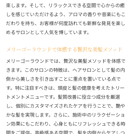
束します。そして、リラックスできる空間で心からの癒
個別対応のカットやカラーで理想のスタイルを
しを感じていただけるよう、アロマの香りや音楽にもこ
実現
だわりを持ち、お客様が何度訪れても新鮮な発見を楽し
お客様の個性を引き出すスタイル提案
めるサロンとして人気を博しています。
一人ひとりに似合うカット技術の追求
メリーゴーラウンドで体感する贅沢な美髪メソッド
カラーリングで表現する自分らしさ
希望通りのカラーを実現するためのプロセ
メリーゴーラウンドでは、贅沢な美髪メソッドを体感で
ス
きます。このサロンの特徴は、ヘアサロンとして髪の内
側から美しさを引き出すことに重点を置いている点で
最新のカット技術で理想のヘアスタイルを
す。特に注目すべきは、頭皮と髪の健康を考えたトリー
創造
トメントメニューです。髪質改善に役立つ成分を厳選
カラーとカットの絶妙なコンビネーション
し、個別にカスタマイズされたケアを行うことで、艶や
髪の美しさを引き出す特別なヘアサロン体験
かな髪を実現します。さらに、施術中のリラクゼーショ
美しさの底上げを図るサロンでのひととき
ン効果にもこだわり、心身ともにリフレッシュできる時
プロフェッショナルが導く魅力的なヘアス
間をご提供。高級感ある空間で、髪を内側からケアしつ