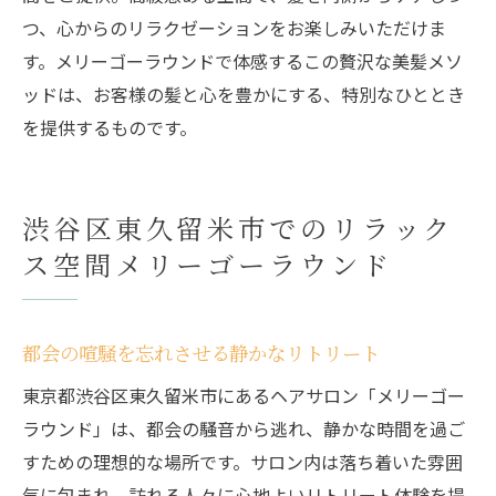
タイル
つ、心からのリラクゼーションをお楽しみいただけま
サロンならではの美しさの秘訣
す。メリーゴーラウンドで体感するこの贅沢な美髪メソ
施術後に感じる新しい自分の発見
ッドは、お客様の髪と心を豊かにする、特別なひととき
最高の仕上がりを約束するサロンの技術
を提供するものです。
髪の美しさを最優先に考えたサービス
渋谷区東久留米市でのリラック
ス空間メリーゴーラウンド
都会の喧騒を忘れさせる静かなリトリート
東京都渋谷区東久留米市にあるヘアサロン「メリーゴー
ラウンド」は、都会の騒音から逃れ、静かな時間を過ご
すための理想的な場所です。サロン内は落ち着いた雰囲
気に包まれ、訪れる人々に心地よいリトリート体験を提