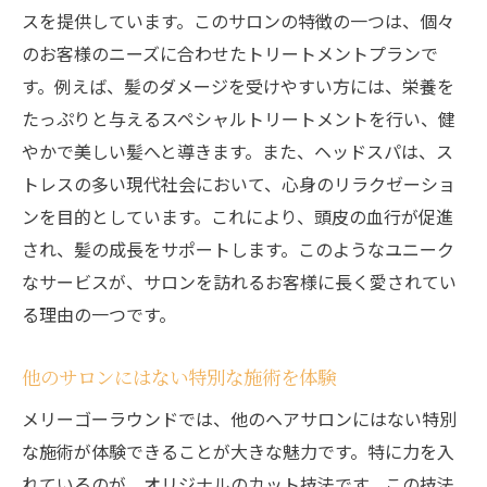
渋谷区東久留米市でのリラックス空間メリーゴ
スを提供しています。このサロンの特徴の一つは、個々
ーラウンド
のお客様のニーズに合わせたトリートメントプランで
都会の喧騒を忘れさせる静かなリトリート
す。例えば、髪のダメージを受けやすい方には、栄養を
心地よい音楽と香りが包む至福のひととき
たっぷりと与えるスペシャルトリートメントを行い、健
リラックス空間で心も体もリフレッシュ
やかで美しい髪へと導きます。また、ヘッドスパは、ス
トレスの多い現代社会において、心身のリラクゼーショ
自然光を活かした明るいサロンインテリア
ンを目的としています。これにより、頭皮の血行が促進
ストレスフリーな環境でのリラクゼーショ
され、髪の成長をサポートします。このようなユニーク
ン体験
なサービスが、サロンを訪れるお客様に長く愛されてい
訪れるだけで癒されるサロンの心地よさ
る理由の一つです。
あなたの髪質に合わせた施術を提供するヘアサ
ロン
他のサロンにはない特別な施術を体験
髪質診断を用いたオーダーメイドの施術
メリーゴーラウンドでは、他のヘアサロンにはない特別
様々な髪質に対応したメニューの豊富さ
な施術が体験できることが大きな魅力です。特に力を入
専門知識を活かした最適なヘアケアアドバ
れているのが、オリジナルのカット技法です。この技法