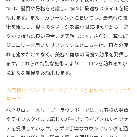
イス
では、髪質や骨格を考慮し、個々に最適なスタイルを提
個別の髪の悩みに応えるプロフェッショナ
供します。また、カラーリングにおいても、最先端の技
ル対応
術を駆使し、髪へのダメージを最小限に抑えながら、鮮
髪質に応じた最新技術の活用
やかで持ちの良い色合いを実現します。さらに、耳つぼ
ジュエリーを用いたリフレッシュメニューは、日々の疲
健康的な髪を育むための長期的プランの提
れを癒すだけでなく、美容と健康の両面で効果を発揮し
案
ます。これらの特別な施術により、サロンを訪れるたび
メリーゴーラウンドでの丁寧なカウンセリング
に新たな発見をお約束します。
の重要性
お客様の声を大切にするカウンセリングプ
お客様に合わせたパーソナライズされたヘアケアアプ
ロセス
ローチ
カウンセリングで生まれる信頼関係と安心
ヘアサロン「メリーゴーラウンド」では、お客様の髪質
感
やライフスタイルに応じたパーソナライズされたヘアケ
施術前にしっかり確認するカウンセリング
アを提供しています。まずは丁寧なカウンセリングを通
の流れ