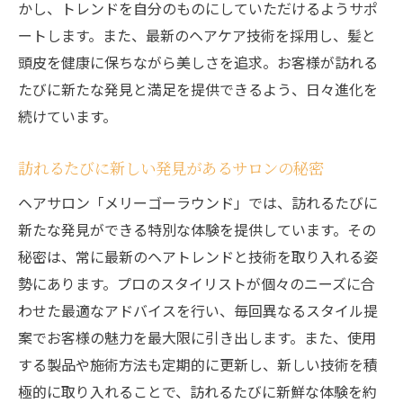
かし、トレンドを自分のものにしていただけるようサポ
お客様の要望を元にしたオリジナルメニュ
ートします。また、最新のヘアケア技術を採用し、髪と
ー
頭皮を健康に保ちながら美しさを追求。お客様が訪れる
髪の健康を引き出すトリートメントとヘッドス
たびに新たな発見と満足を提供できるよう、日々進化を
パ体験
続けています。
髪の内部から健康を取り戻すトリートメン
訪れるたびに新しい発見があるサロンの秘密
ト
リラクゼーション効果抜群のヘッドスパ
ヘアサロン「メリーゴーラウンド」では、訪れるたびに
新たな発見ができる特別な体験を提供しています。その
専門家による最新トリートメント技術の活
秘密は、常に最新のヘアトレンドと技術を取り入れる姿
用
勢にあります。プロのスタイリストが個々のニーズに合
頭皮から髪の健康を促進するヘッドスパ
わせた最適なアドバイスを行い、毎回異なるスタイル提
髪の質感を向上させる最高級トリートメン
案でお客様の魅力を最大限に引き出します。また、使用
ト
する製品や施術方法も定期的に更新し、新しい技術を積
ヘッドスパで得られるストレス解消と美髪
極的に取り入れることで、訪れるたびに新鮮な体験を約
効果