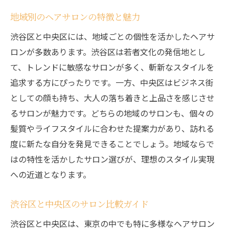
あなたの時間を大切にするサロン選び
地域別のヘアサロンの特徴と魅力
渋谷区で体験する癒しのサロン時間
渋谷区と中央区には、地域ごとの個性を活かしたヘアサ
個性的なライフスタイルをサポートするサ
ロンが多数あります。渋谷区は若者文化の発信地とし
ロン
て、トレンドに敏感なサロンが多く、斬新なスタイルを
中央区で見つける心と髪を癒すおすすめサロン
追求する方にぴったりです。一方、中央区はビジネス街
ストレス解消に最適なサロン探し
としての顔も持ち、大人の落ち着きと上品さを感じさせ
中央区のリラクゼーションメニュー
るサロンが魅力です。どちらの地域のサロンも、個々の
髪質やライフスタイルに合わせた提案力があり、訪れる
心身を癒すサロンの選び方
度に新たな自分を発見できることでしょう。地域ならで
プロが教えるリフレッシュできるサロン
はの特性を活かしたサロン選びが、理想のスタイル実現
中央区のおすすめ癒しスポット
への近道となります。
心地よい空間で過ごす特別な時間
おしゃれな空間で特別な時間を過ごせる渋谷の
渋谷区と中央区のサロン比較ガイド
サロン
渋谷区と中央区は、東京の中でも特に多様なヘアサロン