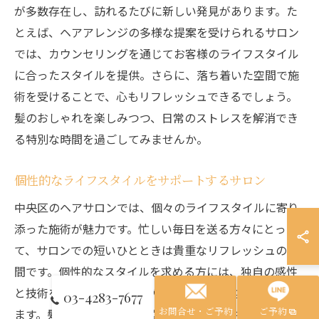
が多数存在し、訪れるたびに新しい発見があります。た
とえば、ヘアアレンジの多様な提案を受けられるサロン
では、カウンセリングを通じてお客様のライフスタイル
に合ったスタイルを提供。さらに、落ち着いた空間で施
術を受けることで、心もリフレッシュできるでしょう。
髪のおしゃれを楽しみつつ、日常のストレスを解消でき
る特別な時間を過ごしてみませんか。
個性的なライフスタイルをサポートするサロン
中央区のヘアサロンでは、個々のライフスタイルに寄り
添った施術が魅力です。忙しい毎日を送る方々にとっ
て、サロンでの短いひとときは貴重なリフレッシュの時
間です。個性的なスタイルを求める方には、独自の感性
と技術を持つスタイリストが、パーソナルな提案を行い
03-4283-7677
お問合せ・ご予約
ご予約
ます。髪質や顔立ちだけでなく、生活習慣や好みにも合