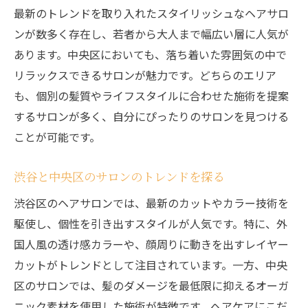
重要性
最新のトレンドを取り入れたスタイリッシュなヘアサロ
ンが数多く存在し、若者から大人まで幅広い層に人気が
流行の最前線を行くサロン体験
あります。中央区においても、落ち着いた雰囲気の中で
渋谷で見つかるクリエイティブなスタイリ
リラックスできるサロンが魅力です。どちらのエリア
スト
も、個別の髪質やライフスタイルに合わせた施術を提案
最新トレンドが楽しめるサロンの選び方
するサロンが多く、自分にぴったりのサロンを見つける
個々の髪質に合わせた施術が光る中央区のヘア
ことが可能です。
サロン
中央区のサロンが提供するパーソナルケア
渋谷と中央区のサロンのトレンドを探る
髪質診断で見つける最適なスタイル
渋谷区のヘアサロンでは、最新のカットやカラー技術を
オーダーメイド施術の魅力と効果
駆使し、個性を引き出すスタイルが人気です。特に、外
中央区で体験する上質なケア
国人風の透け感カラーや、顔周りに動きを出すレイヤー
髪質対応メニューが充実したサロン
カットがトレンドとして注目されています。一方、中央
区のサロンでは、髪のダメージを最低限に抑えるオーガ
あなたの髪を知り尽くすプロの技
ニック素材を使用した施術が特徴です。ヘアケアにこだ