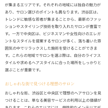
インテリアが魅力のサロン特集
が集まるエリアです。それぞれの地域には独自の魅力が
渋谷で過ごす優雅なサロンタイム
あり、サロン選びのポイントも異なります。渋谷区は、
サロン選びで重視する空間デザイン
トレンドに敏感な若者が集まることから、最新のファッ
おしゃれな空間が生み出す非日常体験
ションやスタイリング技術を取り入れたサロンが豊富で
す。一方で中央区は、ビジネスマンや女性向けのエレガ
渋谷のサロンで味わう贅沢な時間
ントなスタイルを提案するサロンが多く、落ち着いた雰
デザイン性の高いサロンの選び方
囲気の中でリラックスした施術を受けることができま
渋谷と中央区の隠れ家風ヘアサロンでリフレッ
す。これらの地域でサロンを選ぶ際は、自分のライフス
シュ
タイルや求めるヘアスタイルに合った場所をしっかりと
隠れ家的サロンで過ごすプライベートなひ
選ぶことが重要です。
ととき
知る人ぞ知るサロンの楽しみ方
おしゃれな街で見つける理想のサロン
渋谷と中央区の穴場サロン情報
おしゃれな街、渋谷区と中央区で理想のヘアサロンを見
静かな時間を楽しめるサロンの選び方
つけることは、単なる美容サービスの利用以上の価値が
隠れ家風サロンで癒しの時間を提供
あります。これらのエリアには、個性的なインテリアデ