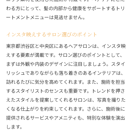
ヘアサロン選びで自分らしいスタイルを手に入
わる方にとって、髪の内部から健康をサポートするトリ
れる
ートメントメニューは見逃せません。
自分に合ったサロンの見つけ方
スタイルカタログを活用したサロン選び
インスタ映えするサロン選びのポイント
サロン選びにおけるカウンセリングの重要
東京都渋谷区と中央区にあるヘアサロンは、インスタ映
性
えする要素が満載です。サロン選びのポイントとして、
理想のスタイルを実現するためのポイント
まずは外観や内装のデザインに注目しましょう。スタイ
個性を引き出すスタイル提案の秘訣
リッシュでありながらも落ち着きのあるインテリアは、
満足度の高いサロン選びのコツ
訪れるたびに気分を高めてくれます。また、施術を担当
ライフスタイルに寄り添う渋谷区のヘアサロン
するスタイリストのセンスも重要です。トレンドを押さ
の魅力
えたスタイルを提案してくれるサロンは、写真を撮りた
くなる仕上がりを約束してくれます。さらに、施術後に
忙しい日常にもぴったりのサロン選び
提供されるサービスやアメニティも、特別な体験を演出
渋谷区で見つけるリラックス空間
します。
サロンが提供するライフスタイル提案